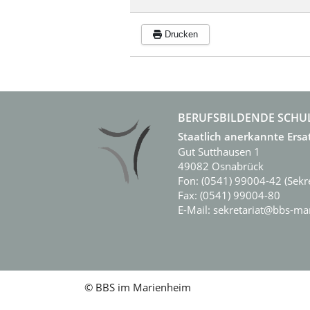
Drucken
BERUFSBILDENDE SCHU
Staatlich anerkannte Ersa
Gut Sutthausen 1
49082 Osnabrück
Fon: (0541) 99004-42 (Sekre
Fax: (0541) 99004-80
E-Mail: sekretariat@bbs-m
© BBS im Marienheim