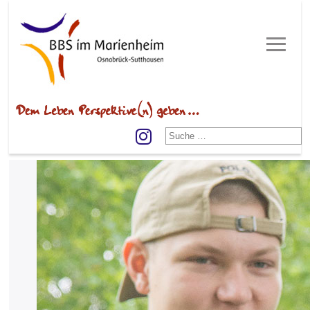
≡
Menu